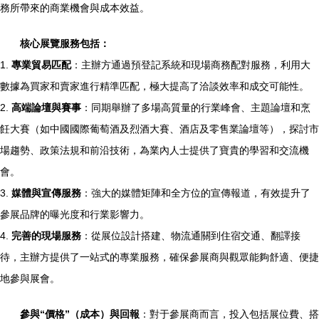
務所帶來的商業機會與成本效益。
核心展覽服務包括：
1.
專業貿易匹配
：主辦方通過預登記系統和現場商務配對服務，利用大
數據為買家和賣家進行精準匹配，極大提高了洽談效率和成交可能性。
2.
高端論壇與賽事
：同期舉辦了多場高質量的行業峰會、主題論壇和烹
飪大賽（如中國國際葡萄酒及烈酒大賽、酒店及零售業論壇等），探討市
場趨勢、政策法規和前沿技術，為業內人士提供了寶貴的學習和交流機
會。
3.
媒體與宣傳服務
：強大的媒體矩陣和全方位的宣傳報道，有效提升了
參展品牌的曝光度和行業影響力。
4.
完善的現場服務
：從展位設計搭建、物流通關到住宿交通、翻譯接
待，主辦方提供了一站式的專業服務，確保參展商與觀眾能夠舒適、便捷
地參與展會。
參與“價格”（成本）與回報
：對于參展商而言，投入包括展位費、搭