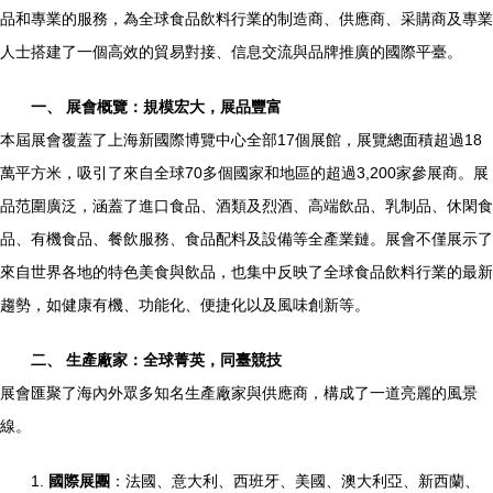
品和專業的服務，為全球食品飲料行業的制造商、供應商、采購商及專業
人士搭建了一個高效的貿易對接、信息交流與品牌推廣的國際平臺。
一、 展會概覽：規模宏大，展品豐富
本屆展會覆蓋了上海新國際博覽中心全部17個展館，展覽總面積超過18
萬平方米，吸引了來自全球70多個國家和地區的超過3,200家參展商。展
品范圍廣泛，涵蓋了進口食品、酒類及烈酒、高端飲品、乳制品、休閑食
品、有機食品、餐飲服務、食品配料及設備等全產業鏈。展會不僅展示了
來自世界各地的特色美食與飲品，也集中反映了全球食品飲料行業的最新
趨勢，如健康有機、功能化、便捷化以及風味創新等。
二、 生產廠家：全球菁英，同臺競技
展會匯聚了海內外眾多知名生產廠家與供應商，構成了一道亮麗的風景
線。
1.
國際展團
：法國、意大利、西班牙、美國、澳大利亞、新西蘭、