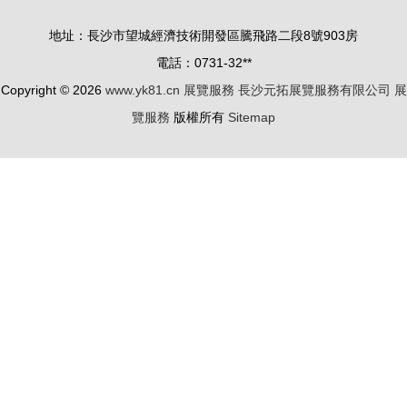
覽服務
廳及售后服
地址：長沙市望城經濟技術開發區騰飛路二段8號903房
務中心新裝
電話：0731-32**
開業
Copyright © 2026
www.yk81.cn
展覽服務
長沙元拓展覽服務有限公司
展
覽服務
版權所有
Sitemap