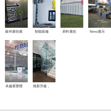
打造卓越展
一站式體驗
行業前沿的
國”展覽側
覽體驗
行業盛宴
完美融合
記
蘇州展恒展
智能裝備
府軒廣告
Nimo展示
覽服務 匠
未來已來
高開區一站
廠家直銷
心打造沉浸
格力展示機
式篷房搭建
八棱柱展覽
式展廳案例
床核心技術
與活動策劃
系統在會展
解析
引領智造新
專家
服務中的專
趨勢
業搭建優勢
卓越展覽體
煥新升級，
驗 專業展
影像無界
臺設計搭建
上海尼康影
與全方位展
像天地展示