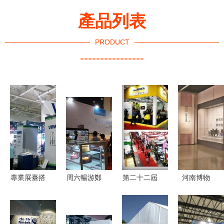
產品列表
PRODUCT
----------------
專業展臺搭
周六暢游鄭
第二十二屆
河南博物
建服務 大
州歐亞酒店
廣州酒店用
院“弘道之
連嘉誠百年
用品展與餐
品展覽會
行——孔子
展覽工廠，
飲食材展
專業服務與
周游列