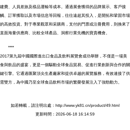
建費、人員差旅及樣品運輸等成本。通過展會獲得的品牌展示、客戶接
觸、訂單獲取以及市場信息等回報，往往遠超其投入，是開拓和鞏固市場
的高效投資。對于專業觀眾和采購商，支付的門票或注冊費用，則換來了
直面海量供應商、比較全球產品、洞察行業先機的寶貴機會。
****
2017第九屆中國國際進出口食品及飲料展覽會成功舉辦，不僅是一場美
食與飲品的盛宴，更是一個驅動全球食品貿易、促進行業創新與合作的關
鍵引擎。它通過匯聚頂尖生產廠家和提供卓越的展覽服務，有效連接了供
需雙方，為中國乃至全球食品飲料市場的繁榮發展注入了強勁動力。
如若轉載，請注明出處：http://www.yk81.cn/product/49.html
更新時間：2026-06-18 16:14:59