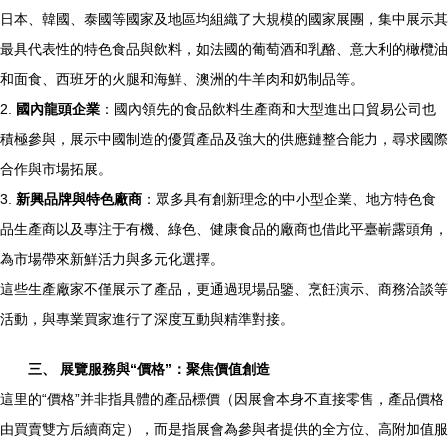
日本、韓國、泰國等國家及地區均組織了大規模的國家展團，集中展示其
最具代表性的特色食品與飲料，如法國的葡萄酒和乳酪、意大利的橄欖油
和面食、西班牙的火腿和海鮮、澳洲的牛羊肉和奶制品等。
2.
國內龍頭企業
：國內領先的食品飲料生產商和大型進出口貿易公司也
積極參與，展示中國制造的優質產品及強大的供應鏈整合能力，尋求國際
合作與市場拓展。
3.
新興品牌與特色廠商
：眾多具有創新理念的中小型企業、地方特色食
品生產商以及專注于有機、綠色、健康食品的廠商也借此平臺嶄露頭角，
為市場帶來新鮮活力與多元化選擇。
這些生產廠家不僅展示了產品，更通過現場品鑒、烹飪演示、商務洽談等
活動，與專業買家進行了深度互動與精準對接。
三、 展覽服務與“價格”：聚焦價值創造
這里的“價格”并非指具體的產品標價（因展會本身不直接零售，產品價格
由買賣雙方后續商定），而是指展會為參與者提供的全方位、高附加值服